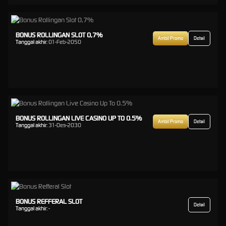
BONUS ROLLINGAN SLOT 0,7%
Ambil Promo
Detail
Tanggal akhir:
01-Feb-2050
BONUS ROLLINGAN LIVE CASINO UP TO 0.5%
Ambil Promo
Detail
Tanggal akhir:
31-Des-2030
BONUS REFFERAL SLOT
Detail
Tanggal akhir:
-