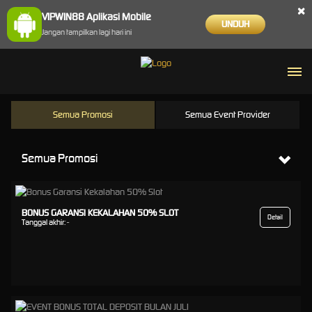
×
VIPWIN88 Aplikasi Mobile
UNDUH
Jangan tampilkan lagi hari ini
Semua Promosi
Semua Event Provider
Semua Promosi
BONUS GARANSI KEKALAHAN 50% SLOT
Detail
Tanggal akhir:
-