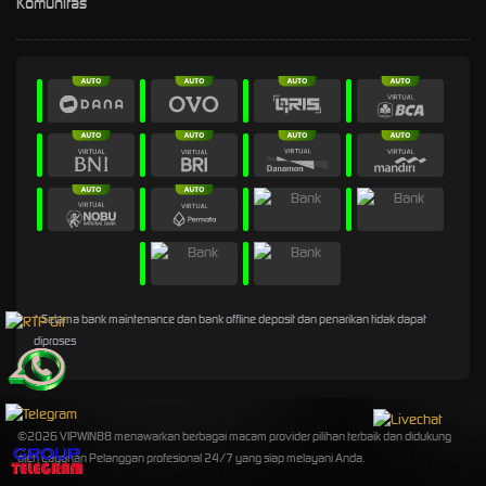
Komunitas
* Selama bank maintenance dan bank offline deposit dan penarikan tidak dapat
diproses
©2026 VIPWIN88 menawarkan berbagai macam provider pilihan terbaik dan didukung
oleh Layanan Pelanggan profesional 24/7 yang siap melayani Anda.