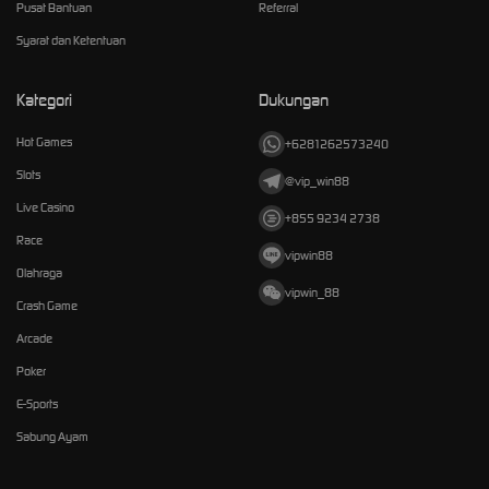
Pusat Bantuan
Referral
Syarat dan Ketentuan
Kategori
Dukungan
Hot Games
+6281262573240
Slots
@vip_win88
Live Casino
+855 9234 2738
Race
vipwin88
Olahraga
vipwin_88
Crash Game
Arcade
Poker
E-Sports
Sabung Ayam