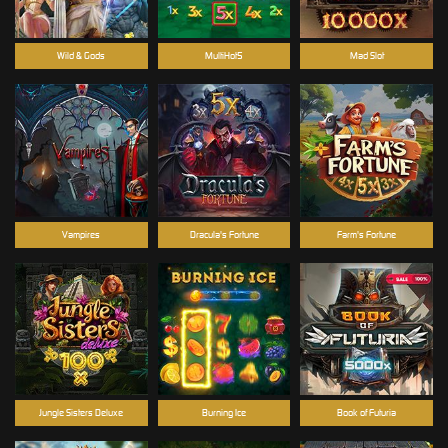
Wild & Gods
MultiHot5
Mad Slot
Vampires
Dracula's Fortune
Farm's Fortune
Jungle Sisters Deluxe
Burning Ice
Book of Futuria