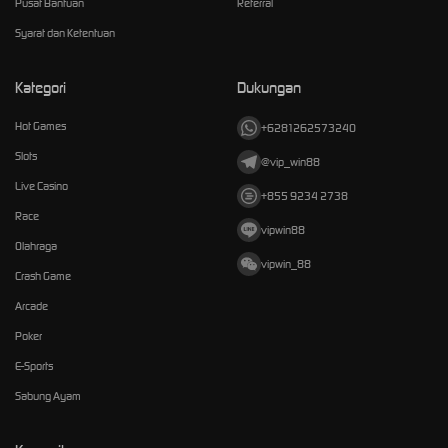
Pusat Bantuan
Referral
Syarat dan Ketentuan
Kategori
Dukungan
Hot Games
+6281262573240
Slots
@vip_win88
Live Casino
+855 9234 2738
Race
vipwin88
Olahraga
vipwin_88
Crash Game
Arcade
Poker
E-Sports
Sabung Ayam