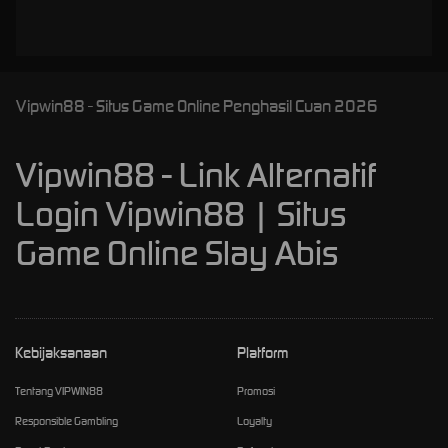
Vipwin88 - Situs Game Online Penghasil Cuan 2026
Vipwin88 - Link Alternatif
Login Vipwin88 | Situs
Game Online Slay Abis
Kebijaksanaan
Platform
Tentang VIPWIN88
Promosi
Responsible Gambling
Loyalty