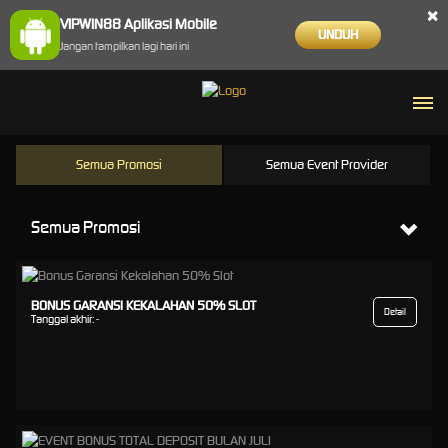
×
VIPWIN88 Aplikasi Mobile
UNDUH
Jangan tampilkan lagi hari ini
Semua Promosi
Semua Event Provider
Semua Promosi
BONUS GARANSI KEKALAHAN 50% SLOT
Detail
Tanggal akhir:
-