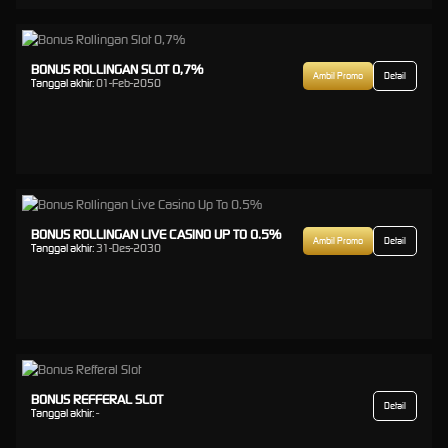
BONUS ROLLINGAN SLOT 0,7%
Ambil Promo
Detail
Tanggal akhir:
01-Feb-2050
BONUS ROLLINGAN LIVE CASINO UP TO 0.5%
Ambil Promo
Detail
Tanggal akhir:
31-Des-2030
BONUS REFFERAL SLOT
Detail
Tanggal akhir:
-