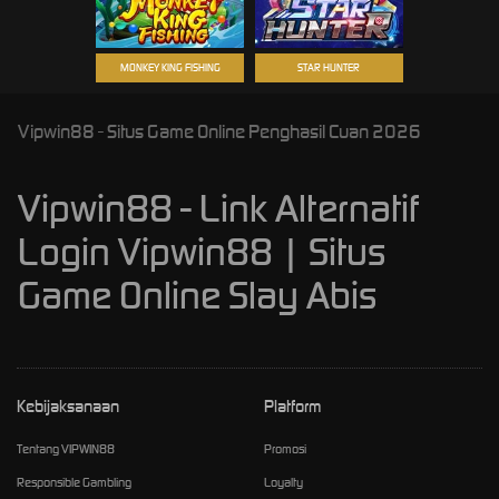
MONKEY KING FISHING
STAR HUNTER
Vipwin88 - Situs Game Online Penghasil Cuan 2026
Vipwin88 - Link Alternatif
Login Vipwin88 | Situs
Game Online Slay Abis
Kebijaksanaan
Platform
Tentang VIPWIN88
Promosi
Responsible Gambling
Loyalty