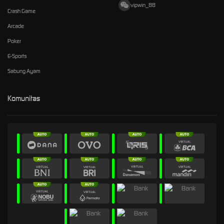
vipwin_88
Crash Game
Arcade
Poker
E-Sports
Sabung Ayam
Komunitas