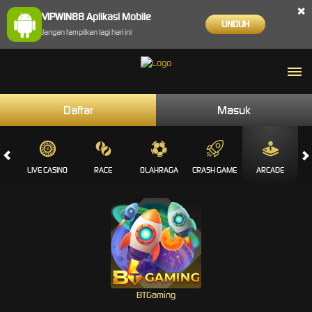
×
VIPWIN88 Aplikasi Mobile
UNDUH
Jangan tampilkan lagi hari ini
Daftar
Masuk
S
LIVE CASINO
RACE
OLAHRAGA
CRASH GAME
ARCADE
BTGaming