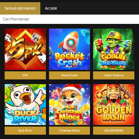
Semua permainan
Arcade
5PK
Rocket Crash
Goblin Treasure
Duck River
Christmas Mines
GOLDEN BASIN