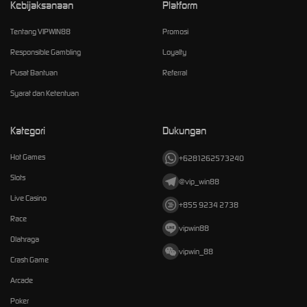
Kebijaksanaan
Platform
Tentang VIPWIN88
Promosi
Responsible Gambling
Loyalty
Pusat Bantuan
Referral
Syarat dan Ketentuan
Kategori
Dukungan
Hot Games
+6281262573240
Slots
@vip_win88
Live Casino
+855 9234 2738
Race
vipwin88
Olahraga
vipwin_88
Crash Game
Arcade
Poker