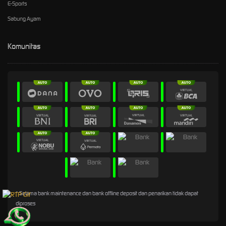
E-Sports
Sabung Ayam
Komunitas
* Selama bank maintenance dan bank offline deposit dan penarikan tidak dapat
diproses