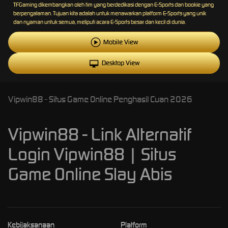
TFGaming dikembangkan oleh tim yang berdedikasi dengan E-Sports dan bookie yang
berpengalaman. Tujuan kita adalah untuk menawarkan platform E-Sports yang unik
dan nyaman untuk semua, meliputi acara E-Sports besar dan kecil di dunia.
Mobile View
Desktop View
Vipwin88 - Situs Game Online Penghasil Cuan 2026
Vipwin88 - Link Alternatif
Login Vipwin88 | Situs
Game Online Slay Abis
Kebijaksanaan
Platform