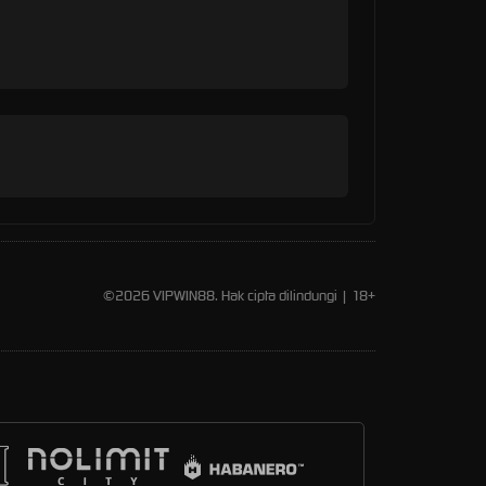
©2026 VIPWIN88. Hak cipta dilindungi | 18+