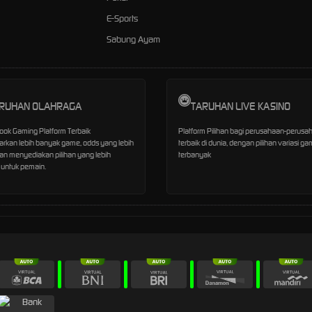
E-Sports
Sabung Ayam
RUHAN OLAHRAGA
TARUHAN LIVE KASINO
ook Gaming Platform Terbaik
Platform Pilihan bagi perusahaan-perusa
kan lebih banyak game, odds yang lebih
terbaik di dunia, dengan pilihan variasi g
 dan menyediakan pilihan yang lebih
terbanyak
untuk pemain.