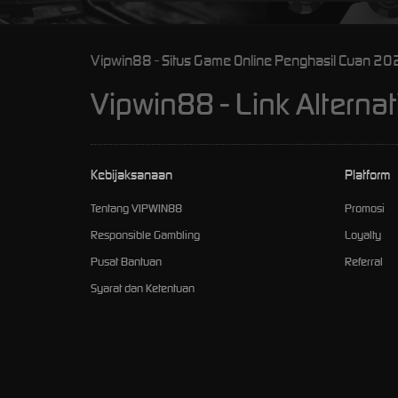
Vipwin88 - Situs Game Online Penghasil Cuan 2
Vipwin88 - Link Alterna
Kebijaksanaan
Platform
Tentang VIPWIN88
Promosi
Responsible Gambling
Loyalty
Pusat Bantuan
Referral
Syarat dan Ketentuan