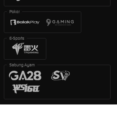
Poker
E-Sports
Sabung Ayam