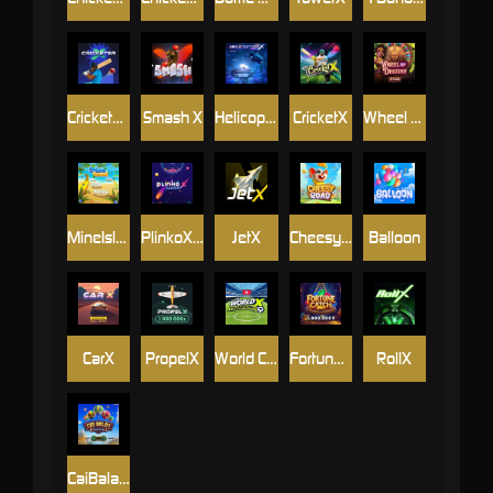
CricketerX
Smash X
HelicopterX
CricketX
Wheel Of Destiny
MineIsland
PlinkoXClassic
JetX
Cheesy Road
Balloon
CarX
PropelX
World Champion X
Fortune Catch
RollX
CaiBalaoCappadocia