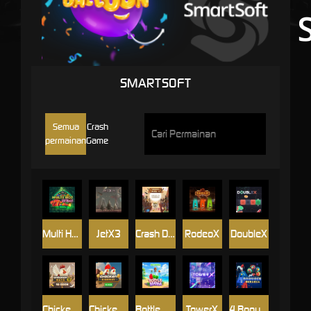
SMARTSOFT
Semua
Crash
permainan
Game
Multi Hot Wheel
JetX3
Crash Duel X
RodeoX
DoubleX
ChickenWays
Chicken Highway
Bottle Mania
TowerX
4 Bonuses Bonanza