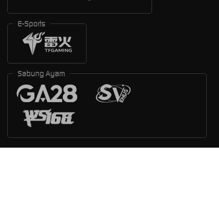
E-Sports
Sabung Ayam