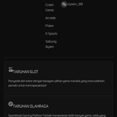
vipwin_88
Crash
Game
Arcade
Poker
E-Sports
Sabung
Ayam
TARUHAN SLOT
Penyedia slot online dengan beragam pilihan game menarik yang memudahkan
pemain untuk mencapai jackpot
TARUHAN OLAHRAGA
Sportsbook Gaming Platform Terbaik menawarkan lebih banyak game, odds yang