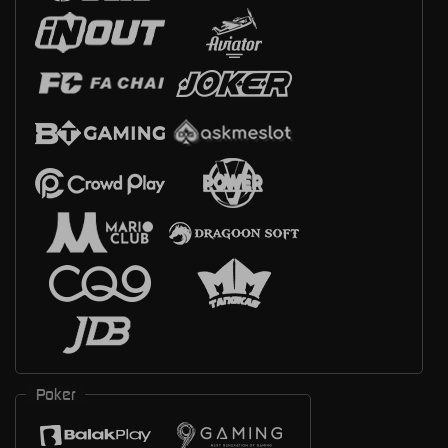
Poker