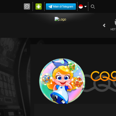
Main di Telegram
HOT