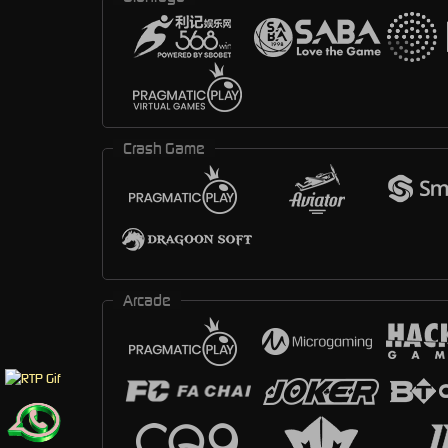
Crash Game
Arcade