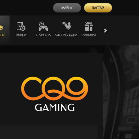
MASUK
DAFTAR
ADE
POKER
E-SPORTS
SABUNG AYAM
PROMOSI