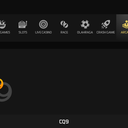
 GAMES
SLOTS
LIVE CASINO
RACE
OLAHRAGA
CRASH GAME
ARC
CQ9