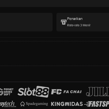
Penarikan
Rata-rata 3 Menit