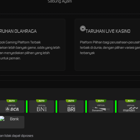
Sabung Ayam
RUHAN OLAHRAGA
TARUHAN LIVE KASINO
ook Gaming Platform Terbaik
Platform Pilihan bagi perusahaan-perusa
kan lebih banyak game, odds yang lebih
terbaik di dunia, dengan pilihan variasi g
 dan menyediakan pilihan yang lebih
terbanyak
untuk pemain.
an tidak dapat diproses