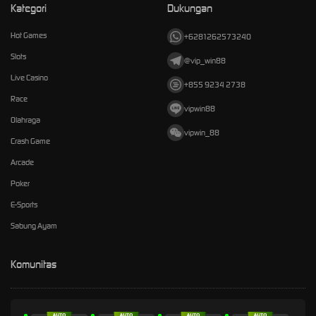
Kategori
Dukungan
Hot Games
+6281262573240
Slots
@vip_win88
Live Casino
+855 9234 2738
Race
vipwin88
Olahraga
vipwin_88
Crash Game
Arcade
Poker
E-Sports
Sabung Ayam
Komunitas