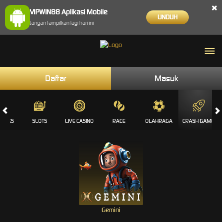
×
VIPWIN88 Aplikasi Mobile
UNDUH
Jangan tampilkan lagi hari ini
Daftar
Masuk
GAMES
SLOTS
LIVE CASINO
RACE
OLAHRAGA
CRASH GAME
Gemini