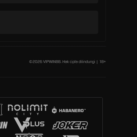
©2026 VIPWIN88. Hak cipta dilindungi | 18+