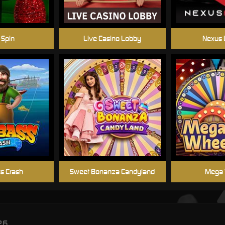
 Spin
Live Casino Lobby
Nexus 
ss Crash
Sweet Bonanza Candyland
Mega 
026