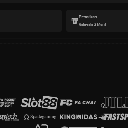
Penarikan
Rata-rata 3 Menit