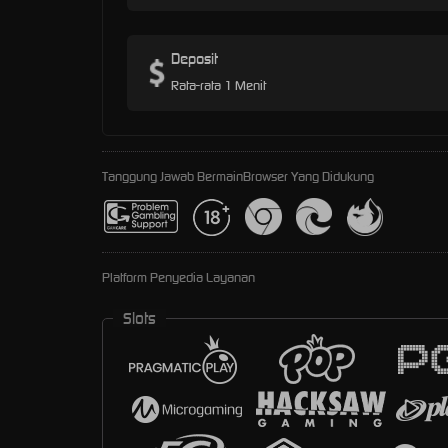
Deposit
Rata-rata 1 Menit
Tanggung Jawab Bermain
Browser Yang Didukung
Platform Penyedia Layanan
Slots