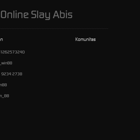
 Online Slay Abis
an
Komunitas
81262573240
_win88
 9234 2738
in88
in_88