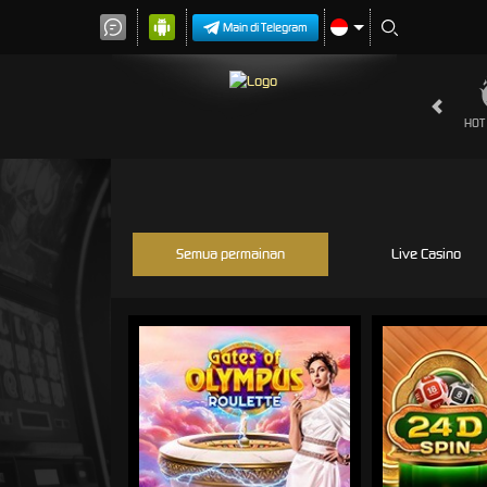
Main di Telegram
HOT
Semua permainan
Live Casino