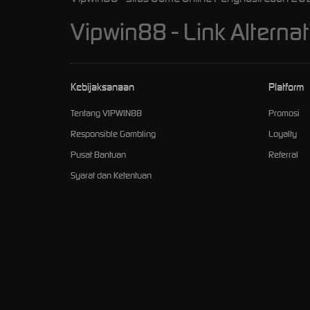
Vipwin88 - Link Alterna
Kebijaksanaan
Platform
Tentang VIPWIN88
Promosi
Responsible Gambling
Loyalty
Pusat Bantuan
Referral
Syarat dan Ketentuan