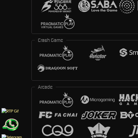
Crash Game
Arcade