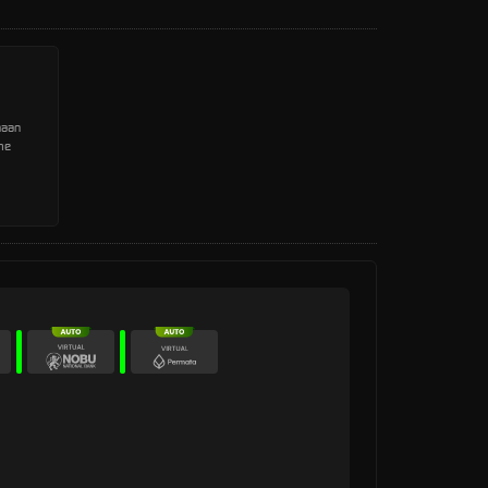
haan
ame