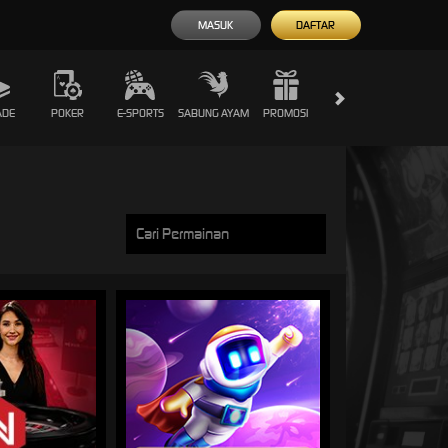
MASUK
DAFTAR
ADE
POKER
E-SPORTS
SABUNG AYAM
PROMOSI