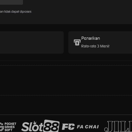
an tidak dapat diproses
Penarikan
Rata-rata 3 Menit