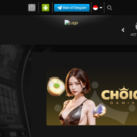
Main di Telegram
HOT