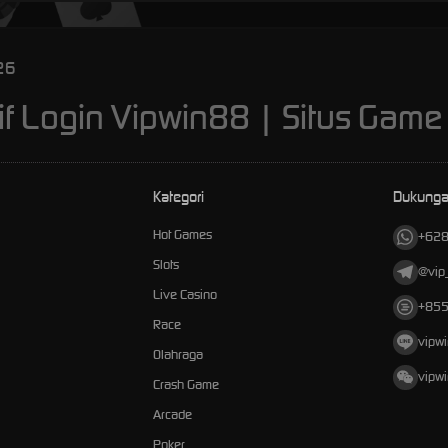
026
tif Login Vipwin88 | Situs Game
Kategori
Dukung
Hot Games
+62
Slots
@vip
Live Casino
+855
Race
vipw
Olahraga
vipw
Crash Game
Arcade
Poker