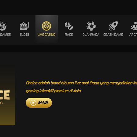
 GAMES
SLOTS
LIVE CASINO
RACE
OLAHRAGA
CRASH GAME
ARC
Choice adalah brand hiburan live asal Eropa yang menyediakan te
gaming interaktif premium di Asia.
MAIN