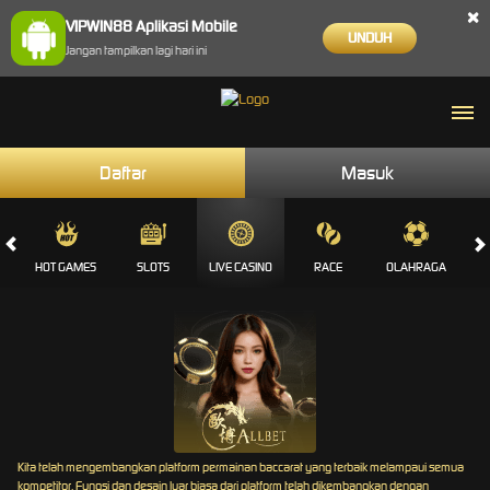
×
VIPWIN88 Aplikasi Mobile
UNDUH
Jangan tampilkan lagi hari ini
Daftar
Masuk
HOT GAMES
SLOTS
LIVE CASINO
RACE
OLAHRAGA
CRA
Kita telah mengembangkan platform permainan baccarat yang terbaik melampaui semua
kompetitor. Fungsi dan desain luar biasa dari platform telah dikembangkan dengan