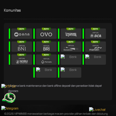
Komunitas
* Selama bank maintenance dan bank offline deposit dan penarikan tidak dapat
diproses
©2026 VIPWIN88 menawarkan berbagai macam provider pilihan terbaik dan didukung